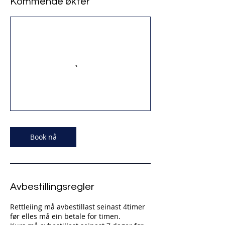
Kommende økter
Book nå
Avbestillingsregler
Rettleiing må avbestillast seinast 4timer
før elles må ein betale for timen.