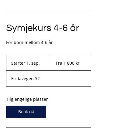
Symjekurs 4-6 år
For born mellom 4-6 år
Fra
1 800
Starter 1. sep.
S
Fra 1 800 kr
norske
kroner
t
a
Firdavegen 52
r
t
e
r
Tilgjengelige plasser
1
.
Book nå
s
e
p
.