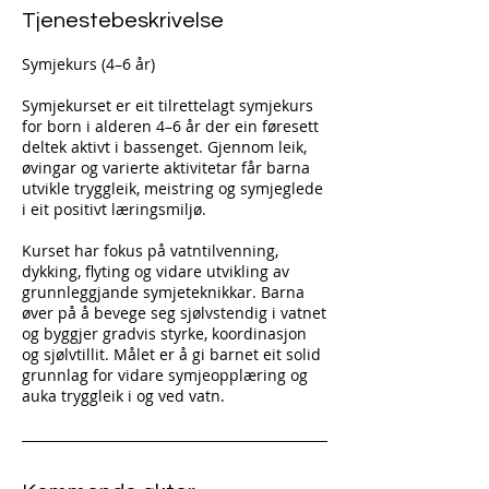
Tjenestebeskrivelse
Symjekurs (4–6 år)
Symjekurset er eit tilrettelagt symjekurs
for born i alderen 4–6 år der ein føresett
deltek aktivt i bassenget. Gjennom leik,
øvingar og varierte aktivitetar får barna
utvikle tryggleik, meistring og symjeglede
i eit positivt læringsmiljø.
Kurset har fokus på vatntilvenning,
dykking, flyting og vidare utvikling av
grunnleggjande symjeteknikkar. Barna
øver på å bevege seg sjølvstendig i vatnet
og byggjer gradvis styrke, koordinasjon
og sjølvtillit. Målet er å gi barnet eit solid
grunnlag for vidare symjeopplæring og
auka tryggleik i og ved vatn.