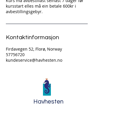
Kurs må avbestillast seinast 7 dager før
kursstart elles må ein betale 600kr i
avbestillingsgebyr.
Kontaktinformasjon
Firdavegen 52, Florø, Norway
57756720
kundeservice@havhesten.no
Havhesten