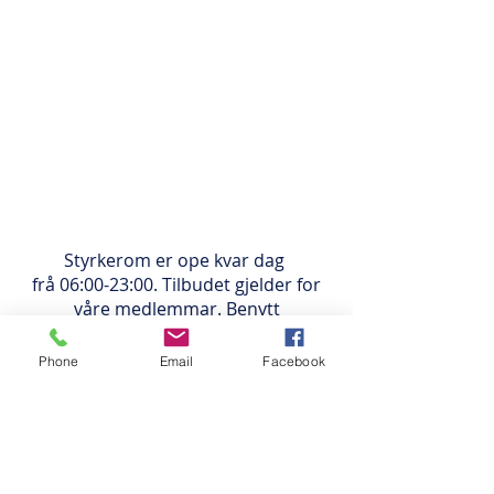
Styrkerom er ope kvar dag
frå 06:00-23:00. Tilbudet gjelder for
våre medlemmar. Benytt
sideinngang.
Phone
Email
Facebook
Tlf:
57756720
e-post:
kundeservice@havhesten.no
Firdavegen 52
6900 Florø