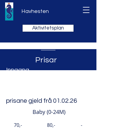
Havhesten
Aktivitetsplan
Prisar
Inngang
Dagsbillett
Helg og ferie
Klippekort
prisane gjeld frå 01.02.26
Baby (0-24M)
70,-
80,-
-