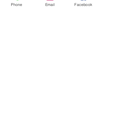
Phone
Email
Facebook
Styrkerom er ope kvar dag
frå 06:00-23:00. Tilbudet gjelder for
våre medlemmar. Benytt
sideinngang.
Tlf:
57756720