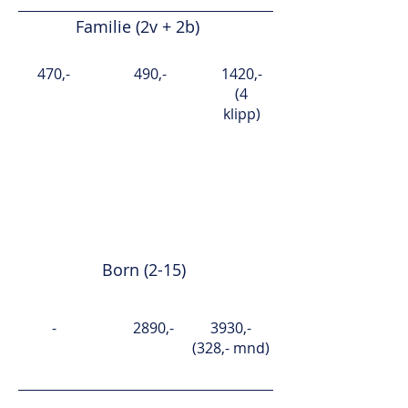
Familie (2v + 2b)
470,-
490,-
1420,-
(4
klipp)
Medlemskap
Månadskort
Halvtår
Årskort
Born (2-15)
-
2890,-
3930,-
(328,- mnd)